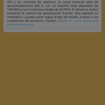
TIN y sin comisión de apertura, la cuota mensual sería de
aproximadamente 832 €, con un importe total adeudado de
199.700 € y unos intereses totales de 49.700 €. El cálculo se realiza
mediante el sistema de amortización francés. Este ejemplo es
orientativo y puede variar según el tipo de interés, el plazo o las
condiciones del producto. Puedes
calcular tu cuota hipotecaria
personalizada aquí
.