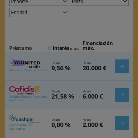
Importe
Plazo
Entidad
Financiación
Préstamo
Interés
máx.
(T.I.N.)
Desde
Hasta
9,56 %
20.000 €
Préstamo Younited Credit
Desde
Hasta
21,58 %
6.000 €
Crédito Directo Revolving
de Cofidis
Desde
Hasta
0,00 %
2.000 €
Cashperplus de
Cashper.es