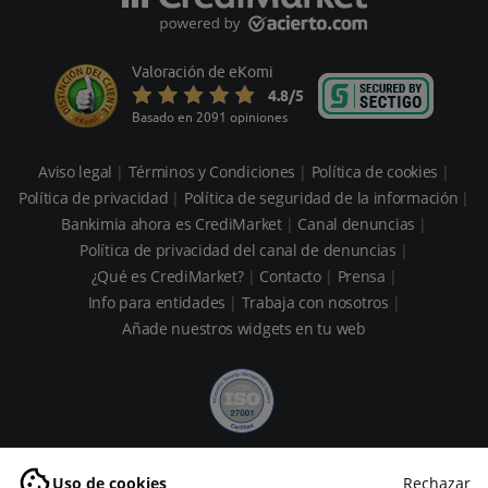
Valoración de eKomi
4.8
/5
Basado en 2091 opiniones
Aviso legal
Términos y Condiciones
Política de cookies
Política de privacidad
Política de seguridad de la información
Bankimia ahora es CrediMarket
Canal denuncias
Política de privacidad del canal de denuncias
¿Qué es CrediMarket?
Contacto
Prensa
Info para entidades
Trabaja con nosotros
Añade nuestros widgets en tu web
Uso de cookies
Rechazar
Copyright © 2026 CrediMarket. Todos los derechos reservados.