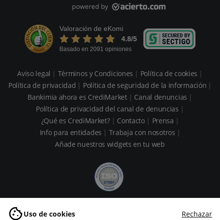
Valoración de eKomi
4.8
/5
Basado en 2091 opiniones
Aviso legal
Términos y Condiciones
Política de cookies
Política de privacidad
Política de seguridad de la información
Bankimia ahora es CrediMarket
Canal denuncias
Política de privacidad del canal de denuncias
¿Qué es CrediMarket?
Contacto
Prensa
Info para entidades
Trabaja con nosotros
Añade nuestros widgets en tu web
Uso de cookies
Rechazar
Copyright © 2026 CrediMarket. Todos los derechos reservados.