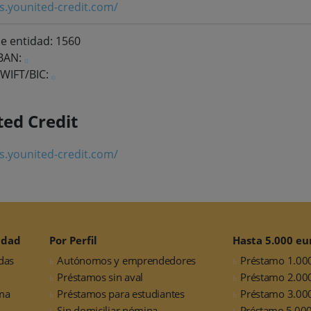
es.younited-credit.com/
e entidad: 1560
IBAN:
WIFT/BIC:
ted Credit
es.younited-credit.com/
idad
Por Perfil
Hasta 5.000 eu
das
Autónomos y emprendedores
Préstamo 1.00
Préstamos sin aval
Préstamo 2.00
ma
Préstamos para estudiantes
Préstamo 3.00
Sin domiciliar nómina
Préstamo 5.000