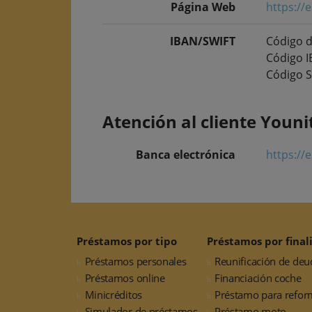
Página Web
https://
IBAN/SWIFT
Código d
Código 
Código S
Atención al cliente Youni
Banca electrónica
https://
Préstamos por tipo
Préstamos por final
Préstamos personales
Reunificación de deu
Préstamos online
Financiación coche
Minicréditos
Préstamo para refor
Simulador de préstamos
Préstamo moto