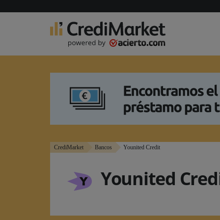
Minicréditos
Por finalidad
Por entidad
Calculadoras
Tipos de hipotecas
Utilidades
Por entidad
Temas de interés
Por tipo
Por ventaj
Otras tarje
Reunificación de Deudas
Financiar Coche
Préstamos para Moto
Préstamos para Autónomos
Préstamos Reforma Vivienda
Financiar Viaje
Préstamo para Estudiantes
Otros créditos
Préstamos Cofidis
Préstamos BBVA
Younited Credit
Préstamos Wizink
Préstamos MoneyGo
Préstamos Bankinter
Préstamos Oney
Más entidades
Préstamos con ASNEF
Préstamos sin nómina
Préstamos sin aval
Préstamos urgentes
Préstamo 100 euros
Préstamo 200 euros
Préstamo 300 euros
Préstamo 500 euros
Simulador de préstamos
Cuadro de Amortización
Préstamos con Carencia
Calculadora de cuotas
Comparador de préstamos
Hipoteca Variable
Hipoteca Fija
Hipoteca 100%
Hipoteca Joven
Hipoteca Puente
Hipoteca con Caren
Local Comercial
Hipotecas Autopro
Comparador de hip
Simulador de hipot
Calculadora de hipo
Reunificar deudas c
Subrogación de Hip
Hipotecas a 40 años
Hipotecas Segunda 
Hipotecas BBVA
Hipotecas CajaSur
Hipotecas Openban
Hipotecas Sabadell
Hipotecas Santande
Hipotecas ING
Gastos compra vivi
Gastos de la hipote
Requisitos de las hi
¿Hipoteca fija o vari
Euribor: ¿qué es?
Rehipotecar una viv
Novación de hipote
Tarjetas d
Tarjetas d
Tarjetas d
Tarjetas d
Tarjetas d
Mejores ta
Tarjetas V
Tarjetas 
CrediMarket
Bancos
Younited Credit
Younited Cred