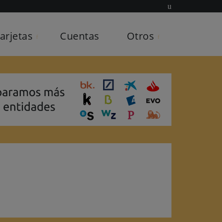
arjetas
Cuentas
Otros
entas
 de coche
 de moto
 de salud
 de hogar
 de vida
s financieros
orio