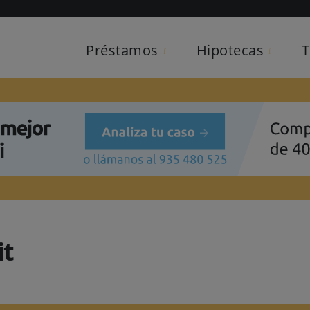
Préstamos
Hipotecas
T
a
tas
Seguros
Herrami
cia
motor
otecas
ecas
teca y cuotas
on hipoteca
oteca
Vivienda
k
r
enda
ca
potecas
able?
ienda
ca
e crédito
e débito
e crédito online
e crédito gratis
e crédito sin cambiar de banco
rjetas de crédito
isa
Mastercard
Seguros
Seguros
Seguros
Seguros
Seguros
Consejo
Consult
it