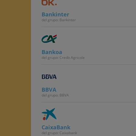
Bankinter
del grupo: Bankinter
Bankoa
del grupo: Credit Agricole
BBVA
del grupo: BBVA
CaixaBank
del grupo: Caixabank