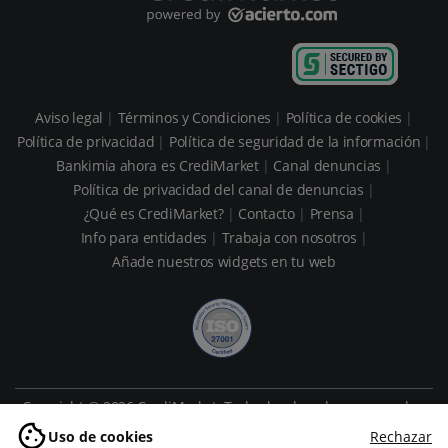
Aviso legal
Términos y Condiciones
Política de cookies
Política de privacidad
Política de seguridad de la información
Bankimia ahora es CrediMarket
Canal denuncias
Política de privacidad del canal de denuncias
¿Qué es CrediMarket?
Contacto
Prensa
Info para entidades
Trabaja con nosotros
Añade nuestros widgets en tu web
Copyright © 2026 CrediMarket. Todos los derechos reservados.
CrediMarket es una marca de ASESOR CONSUMER SERVICES, S.L.
Uso de cookies
Rechazar