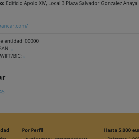
o:
Edificio Apolo XIV, Local 3 Plaza Salvador Gonzalez Anaya
ibancar.com/
e entidad: 00000
IBAN:
WIFT/BIC:
ar
45
idad
Por Perfil
Hasta 5.000 eu
das
Autónomos y emprendedores
Préstamo 1.00