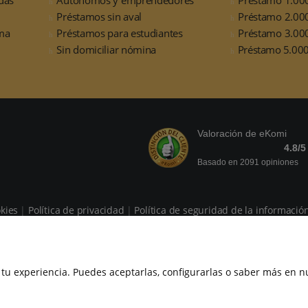
Préstamos sin aval
Préstamo 2.00
ma
Préstamos para estudiantes
Préstamo 3.00
Sin domiciliar nómina
Préstamo 5.000
Valoración de eKomi
4.8
/5
Basado en 2091 opiniones
okies
Política de privacidad
Política de seguridad de la informació
Política de privacidad del canal de denuncias
¿Qué es CrediMarket
Añade nuestros widgets en tu web
reservados.
 tu experiencia. Puedes aceptarlas, configurarlas o saber más en n
CES, S.L. (B85289320) inscrita en el Registro Mercantil de Madri
uridad Alimentaria y Nutrición con el número 10/31/2022.