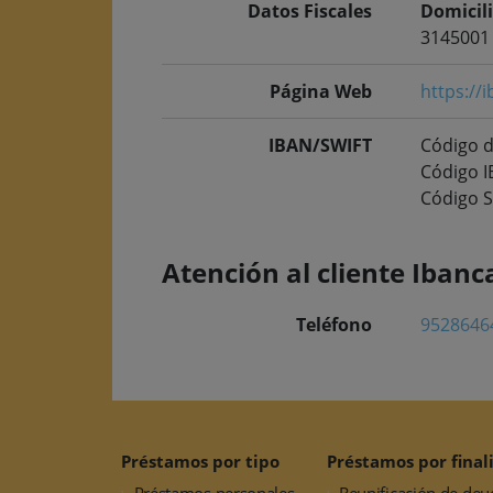
Datos Fiscales
Domicili
3145001
Página Web
https://
IBAN/SWIFT
Código d
Código 
Código S
Atención al cliente Ibanc
Teléfono
9528646
Préstamos por tipo
Préstamos por final
Préstamos personales
Reunificación de deu