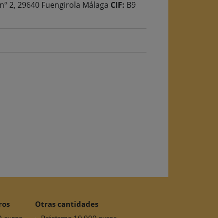
 nº 2, 29640 Fuengirola Málaga
CIF:
B9
ros
Otras cantidades
0 euros
Préstamo 10.000 euros