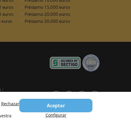
0 euros
Préstamo 15.000 euros
0 euros
Préstamo 20.000 euros
 euros
Préstamo 30.000 euros
n
?
Contacto
Rechazar
Aceptar
Configurar
uestra
d, Tomo 25151, Folio 96, Sección 8, Hoja M-452952