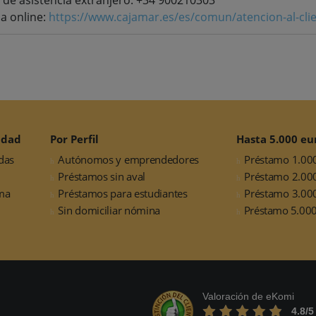
ia online:
https://www.cajamar.es/es/comun/atencion-al-cli
idad
Por Perfil
Hasta 5.000 eu
das
Autónomos y emprendedores
Préstamo 1.00
Préstamos sin aval
Préstamo 2.00
ma
Préstamos para estudiantes
Préstamo 3.00
Sin domiciliar nómina
Préstamo 5.000
Valoración de eKomi
4.8
/5