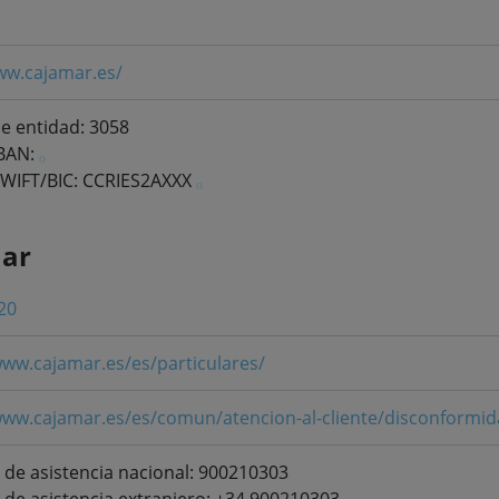
ww.cajamar.es/
e entidad: 3058
IBAN:
SWIFT/BIC: CCRIES2AXXX
mar
20
www.cajamar.es/es/particulares/
www.cajamar.es/es/comun/atencion-al-cliente/disconformid
 de asistencia nacional: 900210303
 de asistencia extranjero: +34 900210303