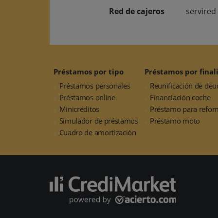
Red de cajeros
servired
Préstamos por tipo
Préstamos por final
Préstamos personales
Reunificación de deu
Préstamos online
Financiación coche
Minicréditos
Préstamo para refor
Simulador de préstamos
Préstamo moto
Cuadro de amortización