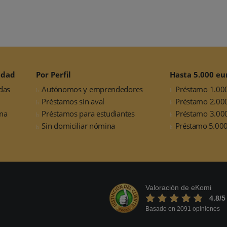
idad
Por Perfil
Hasta 5.000 eu
das
Autónomos y emprendedores
Préstamo 1.00
Préstamos sin aval
Préstamo 2.00
ma
Préstamos para estudiantes
Préstamo 3.00
Sin domiciliar nómina
Préstamo 5.000
Valoración de eKomi
4.8
/5
Basado en 2091 opiniones