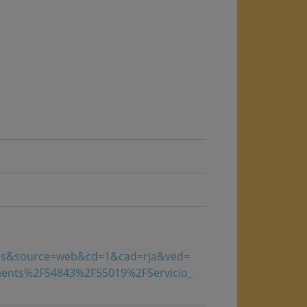
rc=s&source=web&cd=1&cad=rja&ved=
ents%2F54843%2F55019%2FServicio_