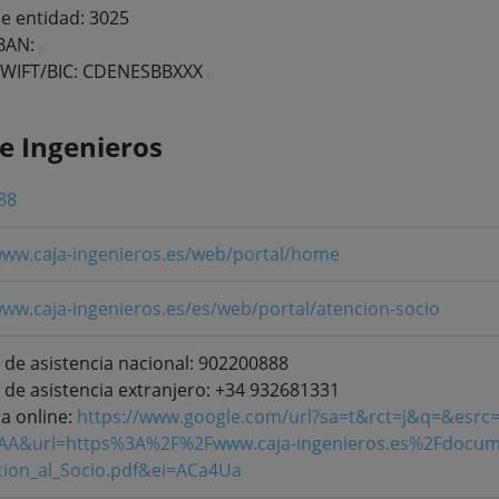
e entidad: 3025
IBAN:
SWIFT/BIC: CDENESBBXXX
de Ingenieros
88
www.caja-ingenieros.es/web/portal/home
www.caja-ingenieros.es/es/web/portal/atencion-socio
 de asistencia nacional: 902200888
 de asistencia extranjero: +34 932681331
ia online:
https://www.google.com/url?sa=t&rct=j&q=&es
AA&url=https%3A%2F%2Fwww.caja-ingenieros.es%2Fdocum
cion_al_Socio.pdf&ei=ACa4Ua