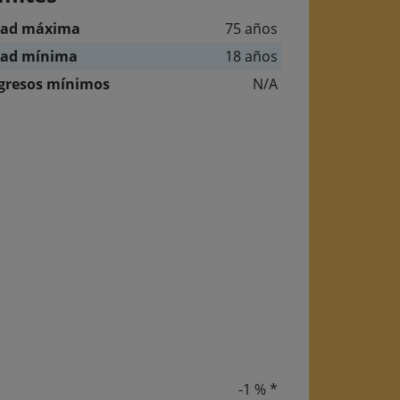
dad máxima
75 años
dad mínima
18 años
gresos mínimos
N/A
-1 % *