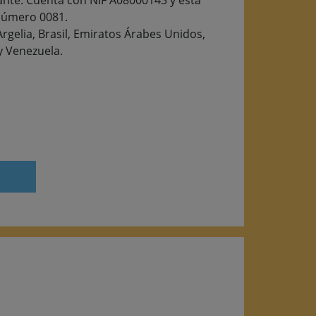
cante. Cuenta con NIF A08000143 y está
 número 0081.
rgelia, Brasil, Emiratos Árabes Unidos,
y Venezuela.