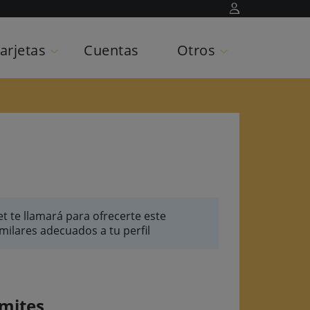
arjetas
Cuentas
Otros
entas
s de coche
s de moto
 de salud
s de hogar
 de vida
s financieros
orio
 te llamará para ofrecerte este
ilares adecuados a tu perfil
ímites