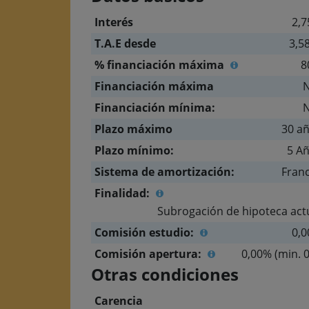
Interés
2,
T.A.E desde
3,5
% financiación máxima
8
Financiación máxima
Financiación mínima:
Plazo máximo
30 a
Plazo mínimo:
5 A
Sistema de amortización:
Fran
Finalidad:
Subrogación de hipoteca act
Comisión estudio:
0,
Comisión apertura:
0,00% (min. 0
Otras condiciones
Carencia