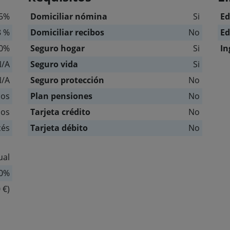
75%
Domiciliar nómina
Si
E
8 %
Domiciliar recibos
No
E
0%
Seguro hogar
Si
In
N/A
Seguro vida
Si
N/A
Seguro protección
No
ños
Plan pensiones
No
ños
Tarjeta crédito
No
cés
Tarjeta débito
No
ual
00%
 €)